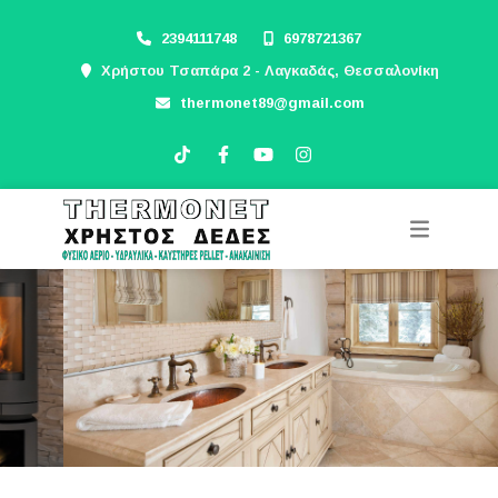
2394111748
6978721367
Χρήστου Τσαπάρα 2 - Λαγκαδάς, Θεσσαλονίκη
thermonet89@gmail.com